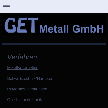
GET Metall GmbH
Verfahren
Metallverarbeitung
Schweißtechnik/Hartlöten
Pulverbeschichtungen
Oberflächentechnik