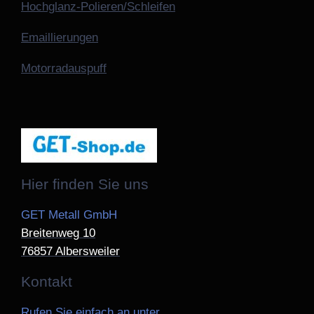
Hochglanz-Polieren/Schleifen
Emaillierungen
Motorradauspuff
Hier finden Sie uns
GET Metall GmbH
Breitenweg
10
76857
Albersweiler
Kontakt
Rufen Sie einfach an unter